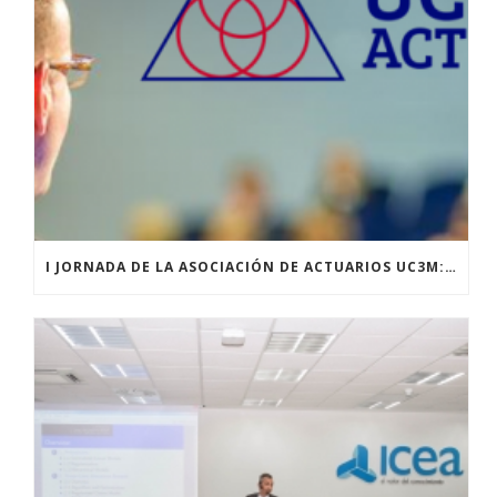
I JORNADA DE LA ASOCIACIÓN DE ACTUARIOS UC3M: “ANALYTICS Y EL NUEVO PARADIGMA DE LA PROFESIÓN ACTUARIAL”