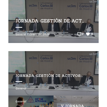
JORNADA GESTIÓN DE ACTIVOS: GESTIÓN ACTIVA VERSUS GESTIÓN PASIVA
0
0
General
Febrero 17, 2020
JORNADA GESTIÓN DE ACTIVOS: GESTIÓN ACTIVA VERSUS GESTIÓN PASIVA
I JORNADA DE LA ASOCIACIÓN DE ACTUARIOS UC3M: “ANALYTICS Y EL NUEVO PARADIGMA DE LA PROFESIÓN ACTUARIAL”
General
General
V JORNADA DE INVESTIGACIÓN ACTUARIAL Y FINANCIERA – ICEA